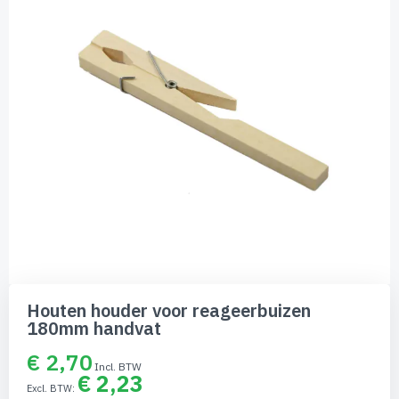
afbeeldingen-
gallerij
Ga
naar
Houten houder voor reageerbuizen
het
180mm handvat
begin
van
€ 2,70
de
€ 2,23
afbeeldingen-
gallerij