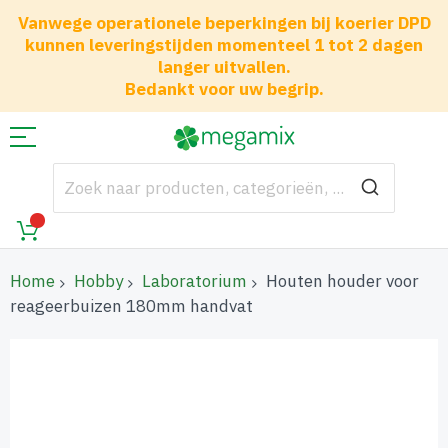
Vanwege operationele beperkingen bij koerier DPD
kunnen leveringstijden momenteel 1 tot 2 dagen
langer uitvallen.
Bedankt voor uw begrip.
Home
Hobby
Laboratorium
Houten houder voor
reageerbuizen 180mm handvat
Ga
naar
het
einde
van
de