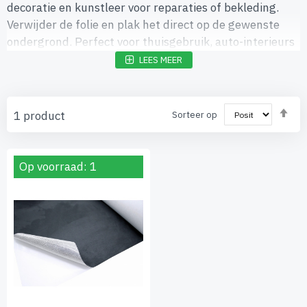
decoratie en kunstleer voor reparaties of bekleding.
Verwijder de folie en plak het direct op de gewenste
ondergrond. Perfect voor thuisgebruik, auto-interieurs
of creatieve projecten.
LEES MEER
Va
1
product
Sorteer op
ho
naa
laa
sor
Op voorraad: 1