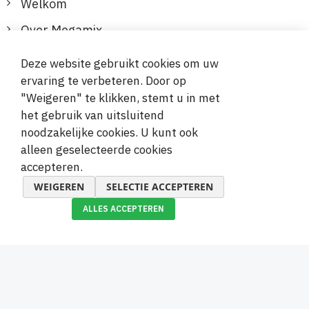
Welkom
Over Megamix
Informatie
Deze website gebruikt cookies om uw
ervaring te verbeteren. Door op
Klantenservice
"Weigeren" te klikken, stemt u in met
het gebruik van uitsluitend
Veilige en gemakkelijke betalingen
noodzakelijke cookies. U kunt ook
alleen geselecteerde cookies
accepteren.
WEIGEREN
SELECTIE ACCEPTEREN
ALLES ACCEPTEREN
© 2019-2026 Megamix s.r.o.