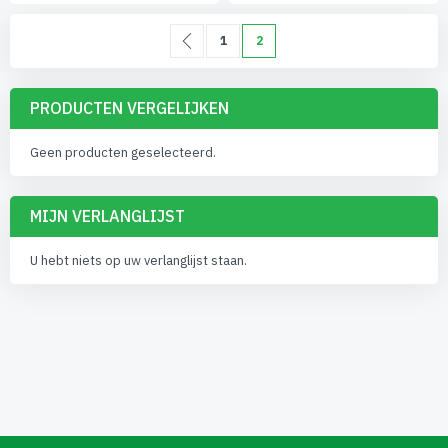
Pagina
Pagina
Vorige
Pagina
U lees momenteel pagina
1
2
PRODUCTEN VERGELIJKEN
Geen producten geselecteerd.
MIJN VERLANGLIJST
U hebt niets op uw verlanglijst staan.