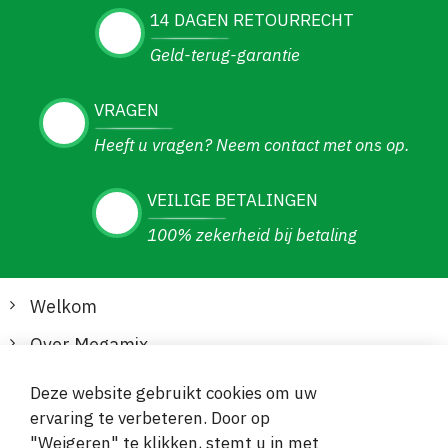
14 DAGEN RETOURRECHT
Geld-terug-garantie
VRAGEN
Heeft u vragen? Neem contact met ons op.
VEILIGE BETALINGEN
100% zekerheid bij betaling
Welkom
Over Megamix
Informatie
Deze website gebruikt cookies om uw
ervaring te verbeteren. Door op
Klantenservice
"Weigeren" te klikken, stemt u in met