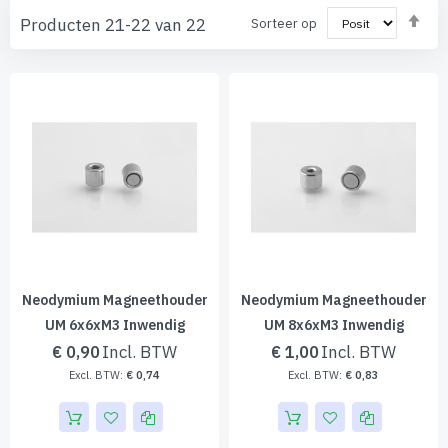
Va
Producten
21
-
22
van
22
Sorteer op
ho
naa
laa
sor
Neodymium Magneethouder
Neodymium Magneethouder
UM 6x6xM3 Inwendig
UM 8x6xM3 Inwendig
€ 0,90
€ 1,00
€ 0,74
€ 0,83