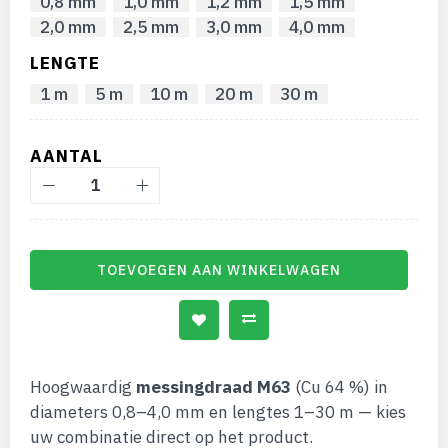
0,8 mm
1,0 mm
1,2 mm
1,5 mm
2,0 mm
2,5 mm
3,0 mm
4,0 mm
LENGTE
1 m
5 m
10 m
20 m
30 m
AANTAL
TOEVOEGEN AAN WINKELWAGEN
Hoogwaardig
messingdraad M63
(Cu 64 %) in
diameters 0,8–4,0 mm en lengtes 1–30 m — kies
uw combinatie direct op het product.