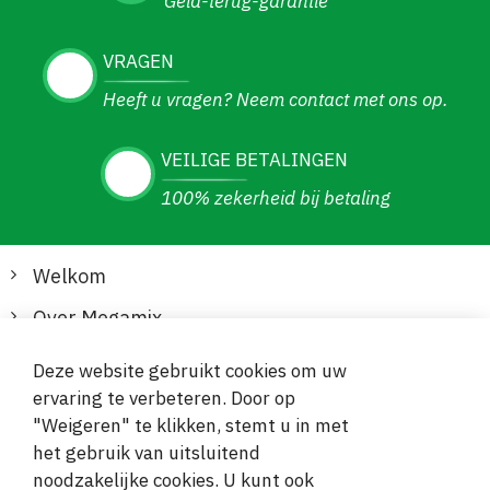
Geld-terug-garantie
VRAGEN
Heeft u vragen? Neem contact met ons op.
VEILIGE BETALINGEN
100% zekerheid bij betaling
Welkom
Over Megamix
Informatie
Deze website gebruikt cookies om uw
ervaring te verbeteren. Door op
Klantenservice
"Weigeren" te klikken, stemt u in met
het gebruik van uitsluitend
Veilige en gemakkelijke betalingen
noodzakelijke cookies. U kunt ook