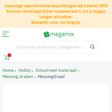
Vanwege operationele beperkingen bij koerier DPD
kunnen leveringstijden momenteel 1 tot 2 dagen
langer uitvallen.
Bedankt voor uw begrip.
Home
Hobby
Industrieel materiaal
Messing draden
Messingdraad
Ga
naar
het
einde
van
de