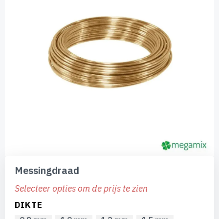
afbeeldingen-
gallerij
Ga
naar
Messingdraad
het
begin
Selecteer opties om de prijs te zien
van
de
DIKTE
afbeeldingen-
gallerij