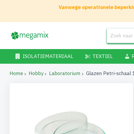
Vanwege operationele beperkin
ISOLATIEMATERIAAL
TEXTIEL
Home
Hobby
Laboratorium
Glazen Petri-schaa
Ga
naar
het
einde
van
de