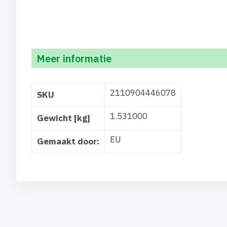
Meer informatie
Meer
2110904446078
SKU
informatie
1.531000
Gewicht [kg]
EU
Gemaakt door: