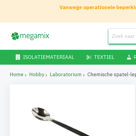
Vanwege operationele beperkin
ISOLATIEMATERIAAL
TEXTIEL
Home
Hobby
Laboratorium
Chemische spatel-l
Ga
naar
het
einde
van
de