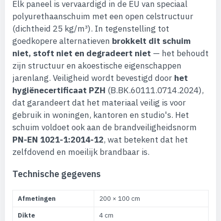
Elk paneel is vervaardigd in de EU van speciaal
polyurethaanschuim met een open celstructuur
(dichtheid 25 kg/m³). In tegenstelling tot
goedkopere alternatieven
brokkelt dit schuim
niet, stoft niet en degradeert niet
— het behoudt
zijn structuur en akoestische eigenschappen
jarenlang. Veiligheid wordt bevestigd door
het
hygiënecertificaat PZH
(B.BK.60111.0714.2024),
dat garandeert dat het materiaal veilig is voor
gebruik in woningen, kantoren en studio's. Het
schuim voldoet ook aan de brandveiligheidsnorm
PN-EN 1021-1:2014-12
, wat betekent dat het
zelfdovend en moeilijk brandbaar is.
Technische gegevens
Afmetingen
200 × 100 cm
Dikte
4 cm