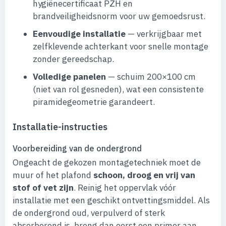
hygiënecertificaat PZH en
brandveiligheidsnorm voor uw gemoedsrust.
Eenvoudige installatie
— verkrijgbaar met
zelfklevende achterkant voor snelle montage
zonder gereedschap.
Volledige panelen
— schuim 200×100 cm
(niet van rol gesneden), wat een consistente
piramidegeometrie garandeert.
Installatie-instructies
Voorbereiding van de ondergrond
Ongeacht de gekozen montagetechniek moet de
muur of het plafond
schoon, droog en vrij van
stof of vet zijn
. Reinig het oppervlak vóór
installatie met een geschikt ontvettingsmiddel. Als
de ondergrond oud, verpulverd of sterk
absorberend is, breng dan eerst een primer aan