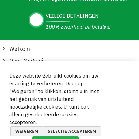
VEILIGE BETALINGEN
100% zekerheid bij betaling
Welkom
Over Megamix
Informatie
Deze website gebruikt cookies om uw
ervaring te verbeteren. Door op
Klantenservice
"Weigeren" te klikken, stemt u in met
het gebruik van uitsluitend
Veilige en gemakkelijke betalingen
noodzakelijke cookies. U kunt ook
alleen geselecteerde cookies
accepteren.
WEIGEREN
SELECTIE ACCEPTEREN