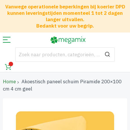
Vanwege operationele beperkingen bij koerier DPD
kunnen leveringstijden momenteel 1 tot 2 dagen
langer uitvallen.
Bedankt voor uw begrip.
Home
Akoestisch paneel schuim Piramide 200×100
cm 4 cm geel
Ga
naar
het
einde
van
de