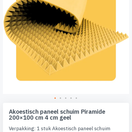
afbeeldingen-
gallerij
Ga
naar
Akoestisch paneel schuim Piramide
het
200×100 cm 4 cm geel
begin
van
Verpakking: 1 stuk Akoestisch paneel schuim
de