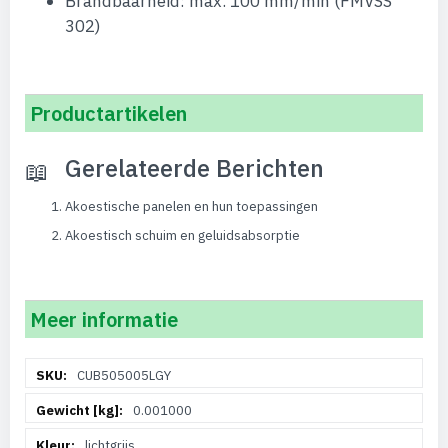
Brandbaarheid: max. 100 mm/min (FMVSS
302)
Productartikelen
Gerelateerde Berichten
Akoestische panelen en hun toepassingen
Akoestisch schuim en geluidsabsorptie
Meer informatie
Meer
CUB505005LGY
informatie
0.001000
lichtgrijs