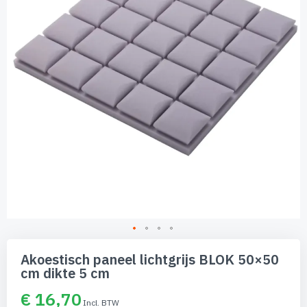
afbeeldingen-
gallerij
Ga
naar
Akoestisch paneel lichtgrijs BLOK 50×50
het
cm dikte 5 cm
begin
van
€ 16,70
de