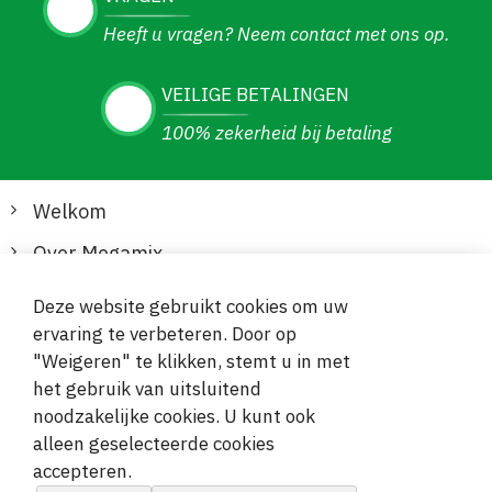
Heeft u vragen? Neem contact met ons op.
VEILIGE BETALINGEN
100% zekerheid bij betaling
Welkom
Over Megamix
Informatie
Deze website gebruikt cookies om uw
ervaring te verbeteren. Door op
Klantenservice
"Weigeren" te klikken, stemt u in met
het gebruik van uitsluitend
Veilige en gemakkelijke betalingen
noodzakelijke cookies. U kunt ook
alleen geselecteerde cookies
accepteren.