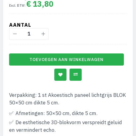
€ 13,80
afbeeldingen-
gallerij
AANTAL
TOEVOEGEN AAN WINKELWAGEN
Verpakking: 1 st Akoestisch paneel lichtgrijs BLOK
50×50 cm dikte 5 cm.
Afmetingen: 50×50 cm, dikte 5 cm.
De esthetische 3D-blokvorm verspreidt geluid
en vermindert echo.