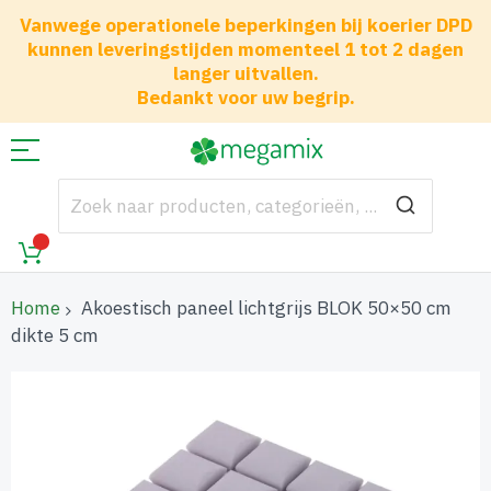
Vanwege operationele beperkingen bij koerier DPD
kunnen leveringstijden momenteel 1 tot 2 dagen
langer uitvallen.
Bedankt voor uw begrip.
Home
Akoestisch paneel lichtgrijs BLOK 50×50 cm
dikte 5 cm
Ga
naar
het
einde
van
de