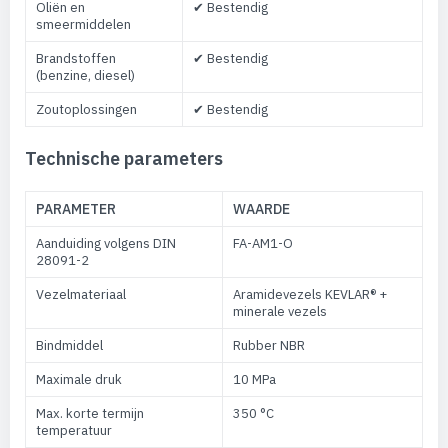
Oliën en
✔ Bestendig
smeermiddelen
Brandstoffen
✔ Bestendig
(benzine, diesel)
Zoutoplossingen
✔ Bestendig
Technische parameters
PARAMETER
WAARDE
Aanduiding volgens DIN
FA-AM1-O
28091-2
Vezelmateriaal
Aramidevezels KEVLAR® +
minerale vezels
Bindmiddel
Rubber NBR
Maximale druk
10 MPa
Max. korte termijn
350 °C
temperatuur