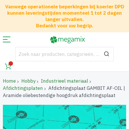
Vanwege operationele beperkingen bij koerier DPD
kunnen leveringstijden momenteel 1 tot 2 dagen
langer uitvallen.
Bedankt voor uw begrip.
Home
Hobby
Industrieel materiaal
Afdichtingsplaten
Afdichtingsplaat GAMBIT AF-OIL |
Aramide oliebestendige hoogdruk afdichtingsplaat
Ga
naar
het
einde
van