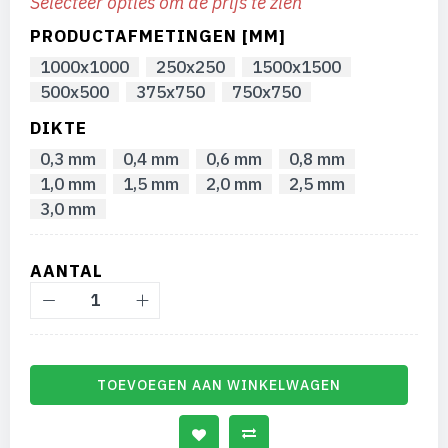
Selecteer opties om de prijs te zien
afbeeldingen-
gallerij
PRODUCTAFMETINGEN [MM]
1000x1000
250x250
1500x1500
500x500
375x750
750x750
DIKTE
0,3 mm
0,4 mm
0,6 mm
0,8 mm
1,0 mm
1,5 mm
2,0 mm
2,5 mm
3,0 mm
AANTAL
TOEVOEGEN AAN WINKELWAGEN