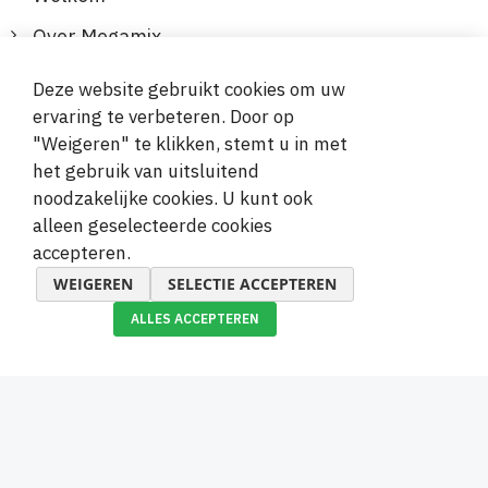
Over Megamix
Informatie
Deze website gebruikt cookies om uw
ervaring te verbeteren. Door op
Klantenservice
"Weigeren" te klikken, stemt u in met
het gebruik van uitsluitend
Veilige en gemakkelijke betalingen
noodzakelijke cookies. U kunt ook
alleen geselecteerde cookies
accepteren.
WEIGEREN
SELECTIE ACCEPTEREN
ALLES ACCEPTEREN
© 2019-2026 Megamix s.r.o.